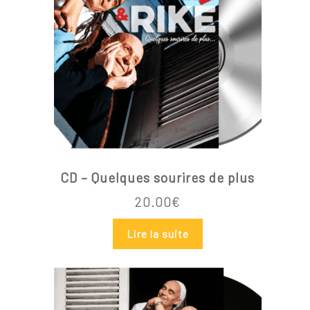
CD – Quelques sourires de plus
20.00
€
Votre panier est vide.
Lire la suite
Go To Shop