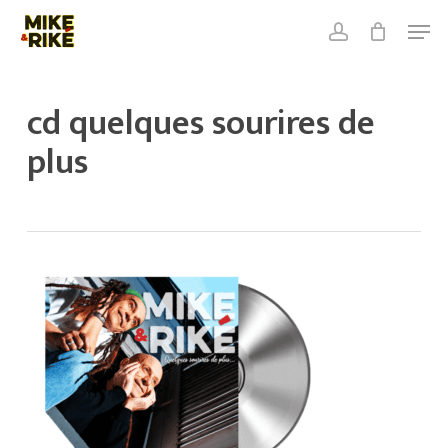
Skip
Men
to
account
Close
Cart
main
Close
Cart
content
Menu
cd quelques sourires de
plus