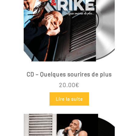
Votre panier est vide.
Go To Shop
CD – Quelques sourires de plus
20.00
€
Lire la suite