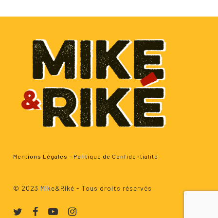
Mentions Légales
–
Politique de Confidentialité
Sous-total :
0.00
€
© 2023 Mike&Riké - Tous droits réservés
Voir Le Panier
Commander
twitter
facebook
youtube
instagram