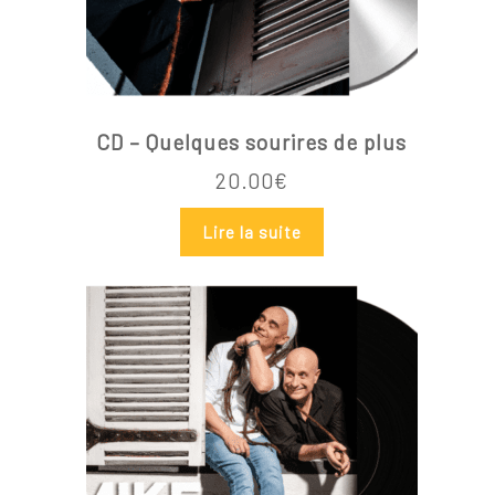
Votre panier est vide.
CD – Quelques sourires de plus
20.00
€
Go To Shop
Lire la suite