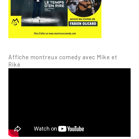
Affiche montreux comedy avec Mike et
Riké