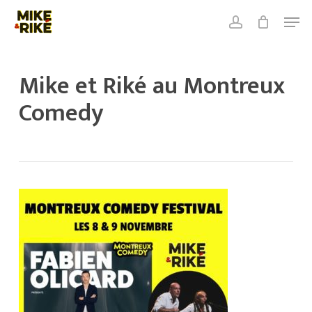
Skip
Men
to
account
Close
Cart
main
Close
Cart
content
Menu
Mike et Riké au Montreux
Comedy