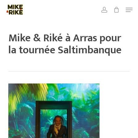
Skip
Men
to
account
Close
Cart
main
Close
Cart
content
Menu
Mike & Riké à Arras pour
la tournée Saltimbanque