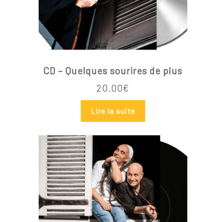
Votre panier est vide.
CD – Quelques sourires de plus
20.00
€
Go To Shop
Lire la suite