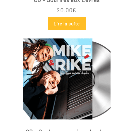
20.00
€
Lire la suite
Votre panier est vide.
Go To Shop