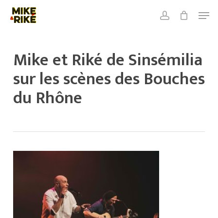
Skip
Men
to
account
Close
Cart
main
Close
Cart
content
Menu
Mike et Riké de Sinsémilia
sur les scènes des Bouches
du Rhône