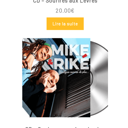
CD – Sourires aux Lèvres
20.00
€
Lire la suite
Votre panier est vide.
Go To Shop