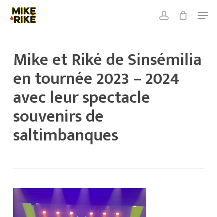
Skip
Men
to
account
Close
Cart
main
Close
Cart
content
Menu
Mike et Riké de Sinsémilia
en tournée 2023 – 2024
avec leur spectacle
souvenirs de
saltimbanques