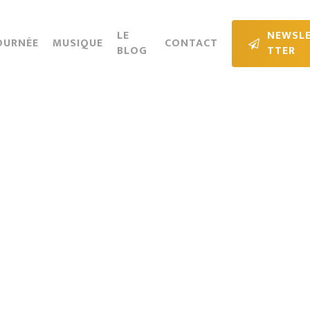
Cart
LE
N
E
W
S
L
OURNÉE
MUSIQUE
CONTACT
BLOG
T
T
E
R