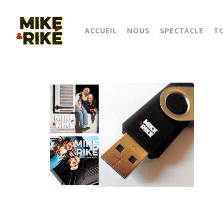
Skip
to
main
ACCUEIL
NOUS
SPECTACLE
T
content