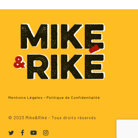
Mentions Légales
–
Politique de Confidentialité
Sous-total :
0.00
€
© 2023 Mike&Riké - Tous droits réservés
Voir Le Panier
Commander
twitter
facebook
youtube
instagram