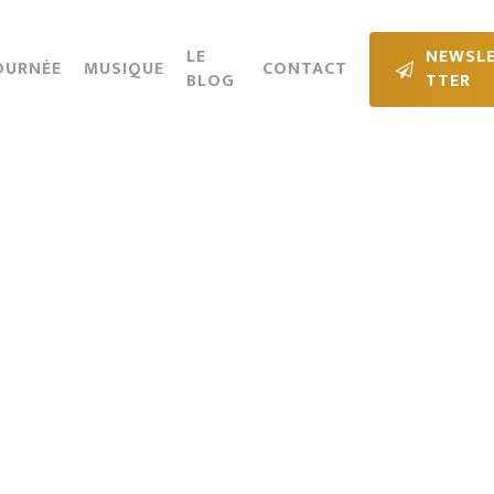
Cart
LE
N
E
W
S
L
OURNÉE
MUSIQUE
CONTACT
BLOG
T
T
E
R