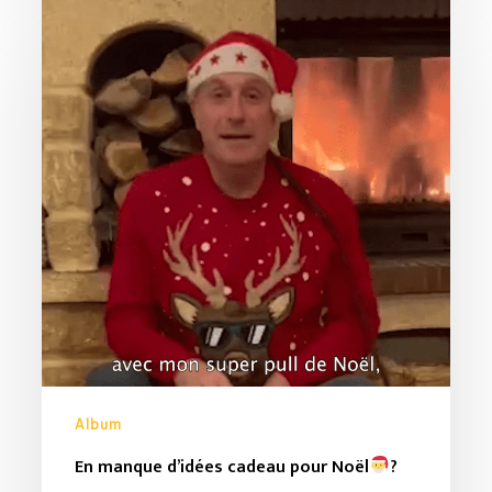
En
manque
Votre panier est vide.
d’idées
cadeau
Go To Shop
pour
Noël
?
Album
En manque d’idées cadeau pour Noël
?