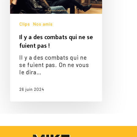
qui
ne
se
fuient
Clips
Nos amis
pas
Il y a des combats qui ne se
!
fuient pas !
Il y a des combats qui ne
se fuient pas. On ne vous
le dira…
26 juin 2024