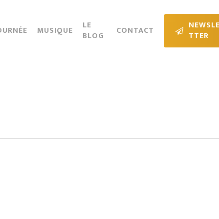
Cart
LE
N
E
W
S
L
OURNÉE
MUSIQUE
CONTACT
BLOG
T
T
E
R