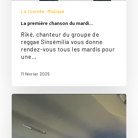
La tournée
Musique
La première chanson du mardi…
Riké, chanteur du groupe de
reggae Sinsémilia vous donne
rendez-vous tous les mardis pour
une…
11 février 2025
Freestyle
dans
le
Duster…