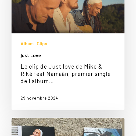
Album
Clips
Just Love
Le clip de Just love de Mike &
Riké feat Namaân, premier single
de l'album…
29 novembre 2024
Les
deux
premiers