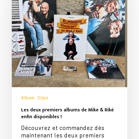
albums
de
Mike
&
Riké
enfin
disponibles
!
Album
Clips
Les deux premiers albums de Mike & Riké
enfin disponibles !
Découvrez et commandez dès
maintenant les deux premiers