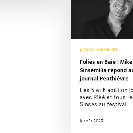
:
Mike
de
Sinsémilia
répond
au
journal
presse
Sinsémilia
Penthièvre
Folies en Baie : Mike
Sinsémilia répond a
journal Penthièvre
Les 5 et 6 août on j
avec Riké et tous le
Sinsés au festival…
8 août 2023