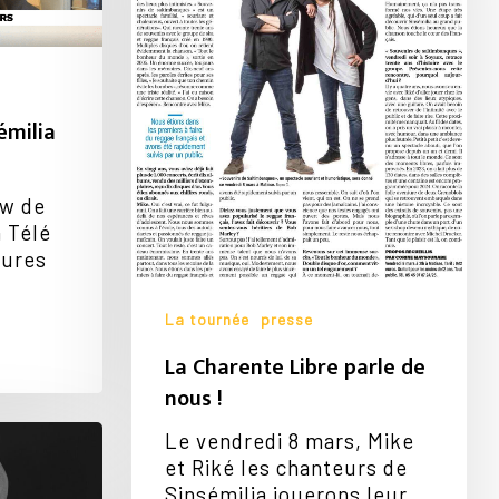
nous
!
émilia
ew de
à Télé
eures
La tournée
presse
Votre panier est vide.
La Charente Libre parle de
nous !
Go To Shop
Le vendredi 8 mars, Mike
et Riké les chanteurs de
Sinsémilia jouerons leur