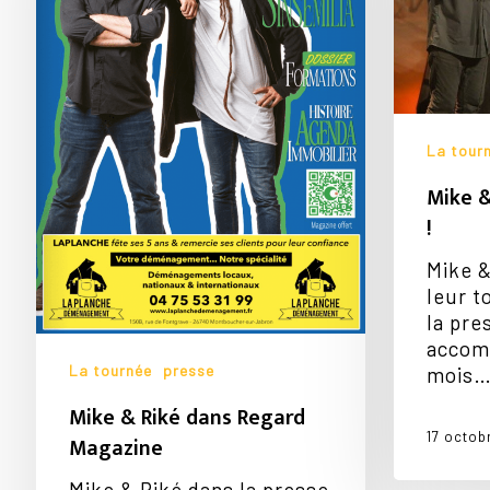
Magazine
presse
!
La tour
Mike &
!
Mike &
leur t
la pre
accom
La tournée
presse
mois
Mike & Riké dans Regard
17 octob
Magazine
Mike & Riké dans la presse