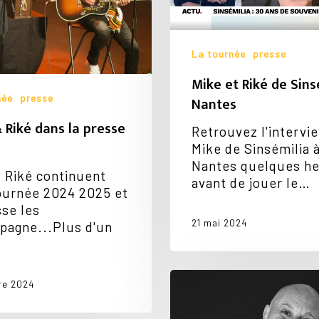
Nantes
La tournée
presse
Mike et Riké de Sins
née
presse
Nantes
 Riké dans la presse
Retrouvez l'intervi
Mike de Sinsémilia 
Nantes quelques h
 Riké continuent
avant de jouer le…
ournée 2024 2025 et
sse les
21 mai 2024
pagne...Plus d'un
…
Folies
re 2024
en
Baie