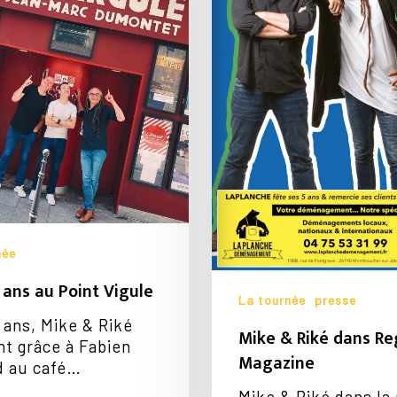
Magazine
née
3 ans au Point Vigule
La tournée
presse
3 ans, Mike & Riké
Mike & Riké dans Re
nt grâce à Fabien
Magazine
d au café…
Mike & Riké dans la