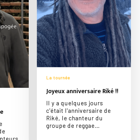
Votre panier est vide.
Go To Shop
La tournée
Joyeux anniversaire Riké !!
Il y a quelques jours
le
c'était l'anniversaire de
Riké, le chanteur du
e
groupe de reggae…
de
anteurs