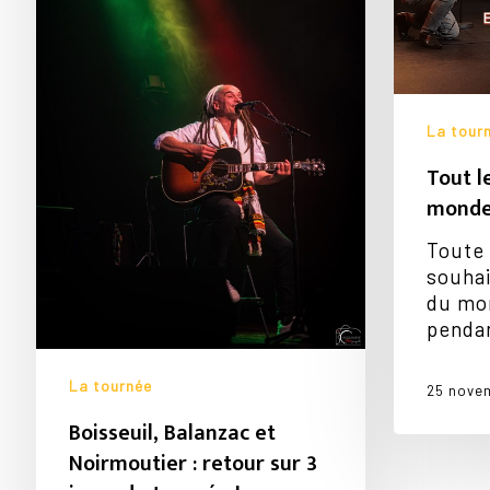
sur
3
jours
de
tournée
La tour
!
Tout l
mond
Toute 
souhai
du mo
penda
La tournée
25 nove
Boisseuil, Balanzac et
Noirmoutier : retour sur 3