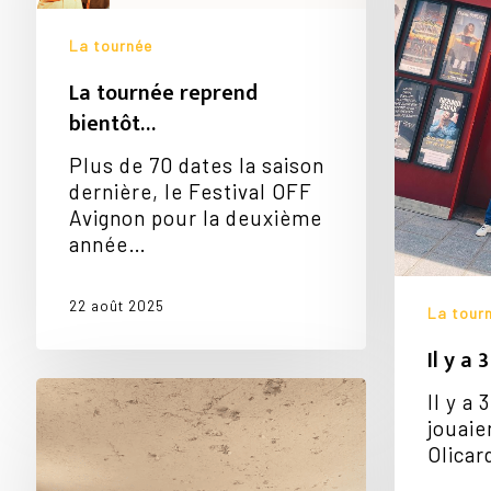
au
Point
La tournée
Vigule
La tournée reprend
bientôt…
Plus de 70 dates la saison
dernière, le Festival OFF
Avignon pour la deuxième
année…
22 août 2025
La tour
Il y a 
La
Il y a 
routine
jouaie
de
Olicar
Mike