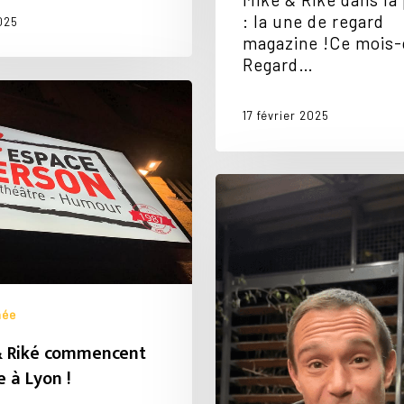
: la une de regard
025
magazine !Ce mois-c
Regard…
17 février 2025
ent
Ils
ont
vu
le
spectacle
née
& Riké commencent
e à Lyon !