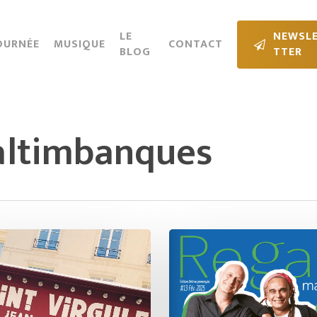
Cart
LE
N
E
W
S
L
OURNÉE
MUSIQUE
CONTACT
BLOG
T
T
E
R
altimbanques
Mike
&
Riké
dans
Regard