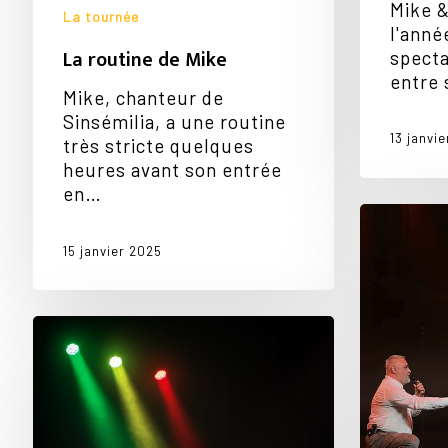
Mike 
La tournée
l'anné
La routine de Mike
specta
entre
Mike, chanteur de
Sinsémilia, a une routine
13 janvi
très stricte quelques
heures avant son entrée
en…
Tout
le
15 janvier 2025
bonheur
du
monde…
Boisseuil,
Balanzac
et
Noirmoutier
:
retour