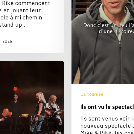
& Riké commencent
e en jouant leur
cle à mi chemin
 stand up…
er 2025
La tournée
Ils ont vu le spectac
Ils sont venus voir l
nouveau spectacle 
Mike & Riké, les ch