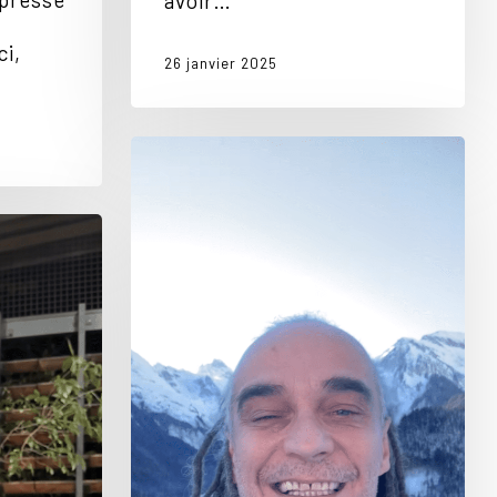
avoir…
i,
26 janvier 2025
Joyeux
anniversaire
Riké
!!