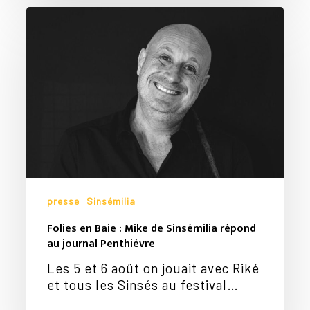
Folies
en
Baie
:
Mike
de
Sinsémilia
répond
au
journal
Penthièvre
presse
Sinsémilia
Folies en Baie : Mike de Sinsémilia répond
au journal Penthièvre
Les 5 et 6 août on jouait avec Riké
et tous les Sinsés au festival…