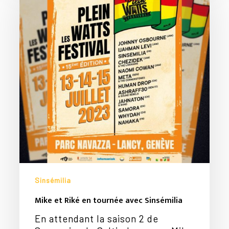
Riké
en
tournée
avec
Sinsémilia
Sinsémilia
Mike et Riké en tournée avec Sinsémilia
En attendant la saison 2 de