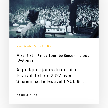
de
tournée
Sinsémilia
pour
l’été
2023
Festivals
Sinsémilia
Mike, Riké… Fin de tournée Sinsémilia pour
l’été 2023
A quelques jours du dernier
festival de l'été 2023 avec
Sinsémilia, le festival FACE &…
28 août 2023