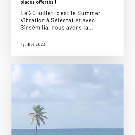
places offertes !
Le 20 juillet, c'est le Summer
Vibration à Sélestat et avec
Sinsémilia, nous avons la…
1 juillet 2023
Mike
et
Riké
en
Guadeloupe…