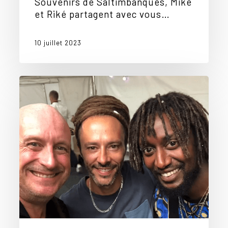
Souvenirs de Saltimbanques, Mike
et Riké partagent avec vous…
10 juillet 2023
Mike
et
Riké,
été
2023…