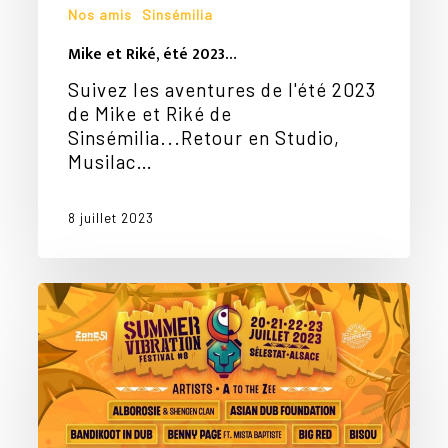
Nos amis
Sinsémilia
Mike et Riké, été 2023…
Suivez les aventures de l'été 2023
de Mike et Riké de
Sinsémilia...Retour en Studio,
Musilac…
8 juillet 2023
Sinsémilia
au
Summer
Vibration…
Des
places
offertes