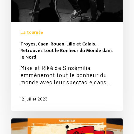
dans
le
Nord
!
La tournée
Troyes, Caen, Rouen, Lille et Calais…
Retrouvez tout le Bonheur du Monde dans
le Nord !
Mike et Riké de Sinsémilia
emmèneront tout le bonheur du
monde avec leur spectacle dans…
12 juillet 2023
Votre panier est vide.
Mike
Go To Shop
et