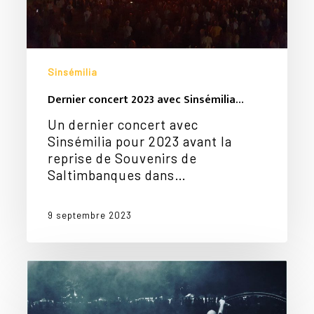
Sinsémilia
Dernier concert 2023 avec Sinsémilia…
Un dernier concert avec
Sinsémilia pour 2023 avant la
reprise de Souvenirs de
Saltimbanques dans…
9 septembre 2023
Mike,
Riké…
Fin