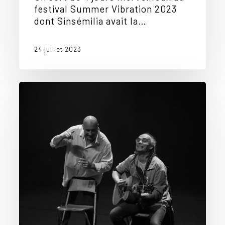
festival Summer Vibration 2023
dont Sinsémilia avait la…
24 juillet 2023
Troyes,
Caen,
Rouen,
Lille
et
Calais…
Retrouvez
tout
le
Bonheur
du
Monde