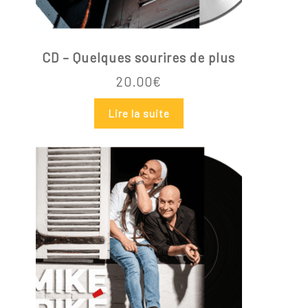
Votre panier est vide.
Go To Shop
CD – Quelques sourires de plus
20.00
€
Lire la suite