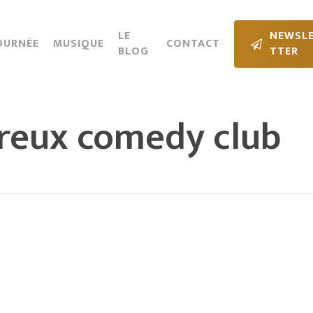
Cart
LE
N
E
W
S
L
OURNÉE
MUSIQUE
CONTACT
BLOG
T
T
E
R
reux comedy club