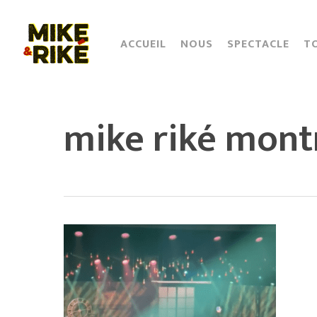
Skip
to
main
ACCUEIL
NOUS
SPECTACLE
T
content
mike riké mont