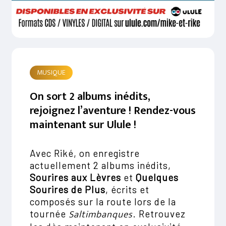
MUSIQUE
On sort 2 albums inédits,
rejoignez l’aventure ! Rendez-vous
maintenant sur Ulule !
Votre panier est vide.
Avec Riké, on enregistre
Go To Shop
actuellement 2 albums inédits,
Sourires aux Lèvres
et
Quelques
Sourires de Plus
, écrits et
composés sur la route lors de la
Saltimbanques
tournée
. Retrouvez