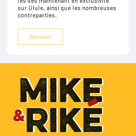
les dès maintenant en exclusivité
sur Ulule, ainsi que les nombreuses
contreparties.
D
é
c
o
u
v
r
i
r