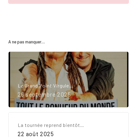
A ne pas manquer…
Le Grand Point Virgule…
26 septembre 2025
Votre panier est vide.
La tournée reprend bientôt…
22 août 2025