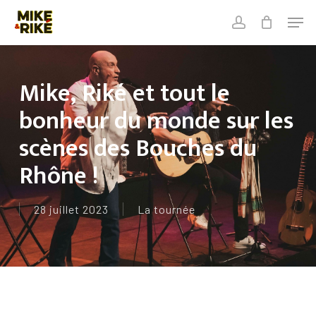
Skip
Men
to
account
Close
Cart
main
Close
Cart
content
Menu
Mike, Riké et tout le
bonheur du monde sur les
scènes des Bouches du
Rhône !
28 juillet 2023
La tournée