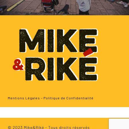
Mentions Légales
–
Politique de Confidentialité
Sous-total :
0.00
€
Voir Le Panier
Commander
© 2023 Mike&Riké - Tous droits réservés