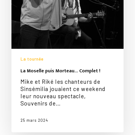
Votre panier est vide.
La tournée
Go To Shop
La Moselle puis Morteau… Complet !
Mike et Riké les chanteurs de
Sinsémilia jouaient ce weekend
leur nouveau spectacle,
Souvenirs de…
25 mars 2024