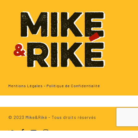
Mentions Légales
–
Politique de Confidentialité
Sous-total :
0.00
€
Voir Le Panier
Commander
© 2023 Mike&Riké - Tous droits réservés
twitter
facebook
youtube
instagram