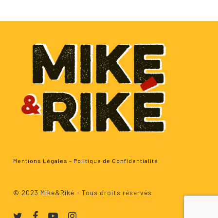
Mentions Légales
–
Politique de Confidentialité
Sous-total :
0.00
€
© 2023 Mike&Riké - Tous droits réservés
Voir Le Panier
Commander
twitter
facebook
youtube
instagram