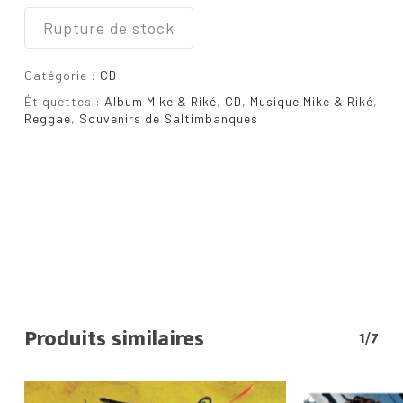
Rupture de stock
Catégorie :
CD
Étiquettes :
Album Mike & Riké
,
CD
,
Musique Mike & Riké
,
Reggae
,
Souvenirs de Saltimbanques
Votre panier est vide.
Go To Shop
Produits similaires
1/7