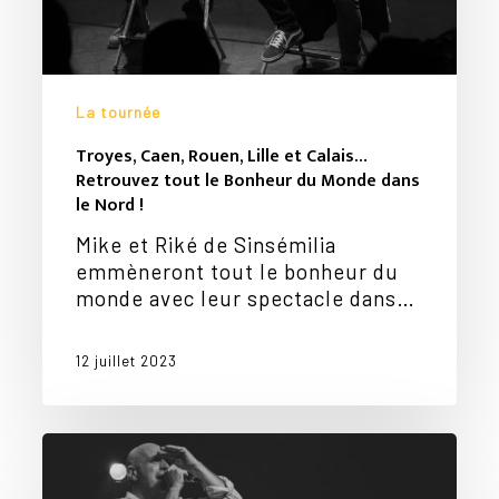
dans
le
Nord
!
La tournée
Troyes, Caen, Rouen, Lille et Calais…
Retrouvez tout le Bonheur du Monde dans
le Nord !
Mike et Riké de Sinsémilia
emmèneront tout le bonheur du
monde avec leur spectacle dans…
12 juillet 2023
Tout
le
Bonheur