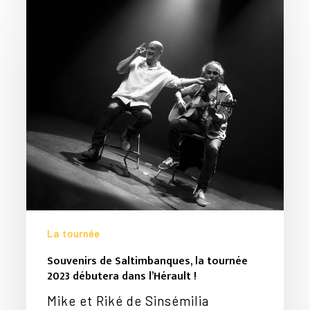
Souvenirs
de
Saltimbanques,
la
tournée
2023
débutera
dans
l’Hérault
!
La tournée
Souvenirs de Saltimbanques, la tournée
2023 débutera dans l’Hérault !
Mike et Riké de Sinsémilia