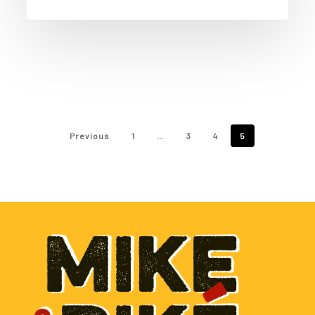
Previous
1
…
3
4
5