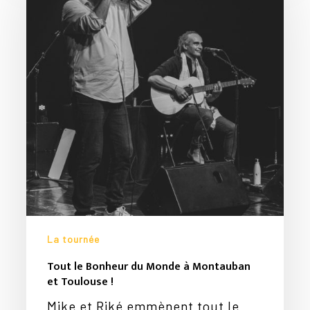
du
Monde
à
Montauban
et
Toulouse
!
La tournée
Tout le Bonheur du Monde à Montauban
et Toulouse !
Mike et Riké emmènent tout le