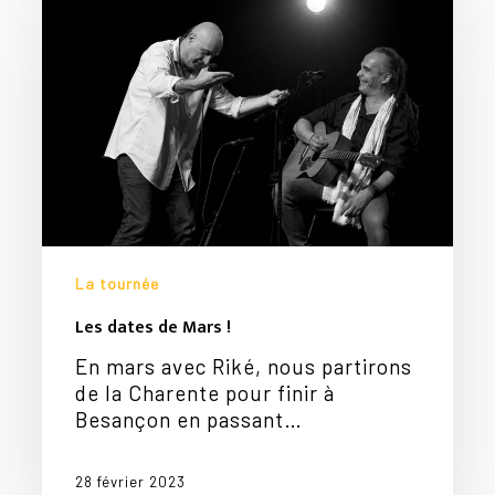
de
Mars
!
La tournée
Les dates de Mars !
En mars avec Riké, nous partirons
de la Charente pour finir à
Besançon en passant…
28 février 2023