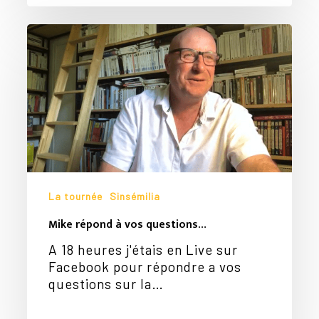
Mike
répond
à
vos
questions…
La tournée
Sinsémilia
Mike répond à vos questions…
A 18 heures j'étais en Live sur
Facebook pour répondre a vos
questions sur la…