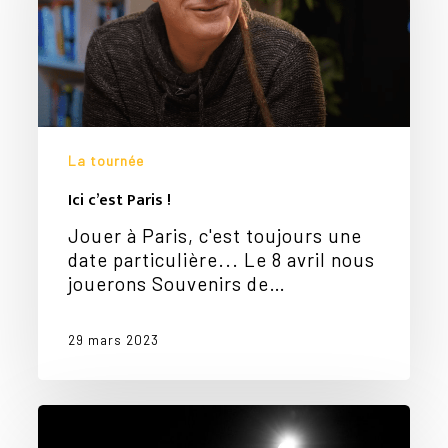
La tournée
Ici c’est Paris !
Jouer à Paris, c'est toujours une
date particulière... Le 8 avril nous
jouerons Souvenirs de…
29 mars 2023
Les
dates