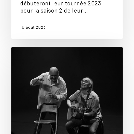
débuteront leur tournée 2023
pour la saison 2 de leur…
10 août 2023
Troyes,
Caen,
Rouen,
Lille
et
Calais…
Retrouvez
tout
le
Bonheur
du
Monde