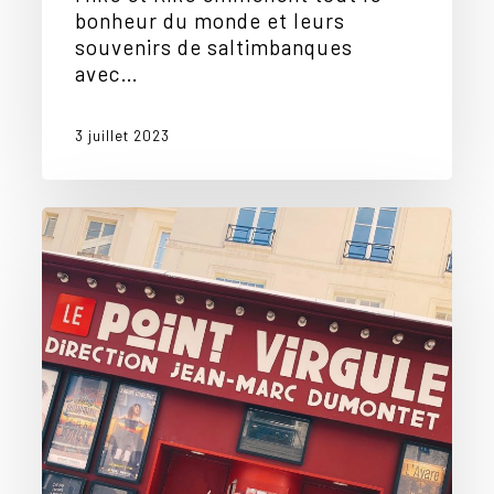
bonheur du monde et leurs
souvenirs de saltimbanques
avec…
3 juillet 2023
Souvenir
:
Il
y
a
1
an
au
Point
Virgule