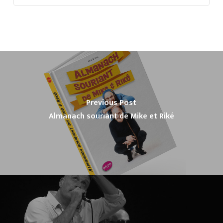
Previous Post
Almanach souriant de Mike et Riké