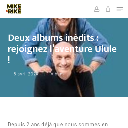
Skip
Men
to
account
Close
Cart
main
Close
Cart
content
Menu
Deux albums inédits :
rejoignez l’aventure Ulule
!
8 avril 2024
Album
Depuis 2 ans déjà que nous sommes en