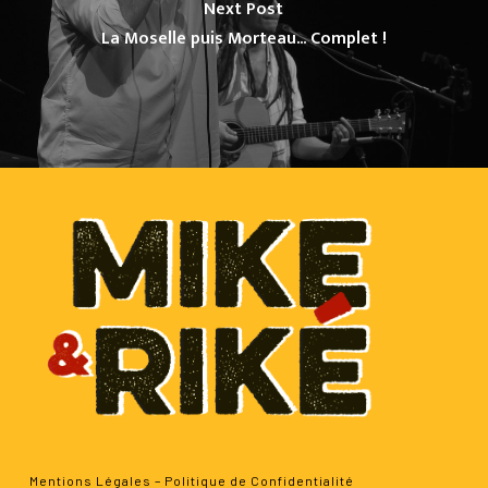
Next Post
La Moselle puis Morteau... Complet !
Mentions Légales
–
Politique de Confidentialité