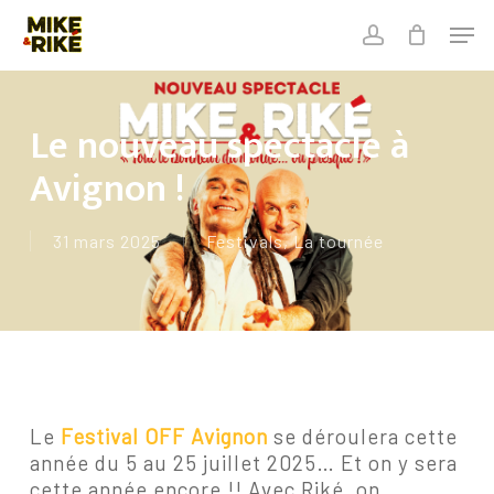
Skip
Men
to
account
Close
Cart
main
Close
Cart
content
Menu
Le nouveau spectacle à
Avignon !
31 mars 2025
Festivals
,
La tournée
Le
Festival OFF Avignon
se déroulera cette
année du 5 au 25 juillet 2025… Et on y sera
cette année encore !! Avec Riké, on