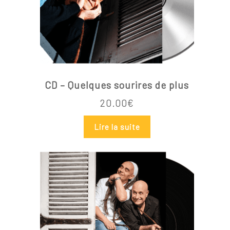
Votre panier est vide.
CD – Quelques sourires de plus
20.00
€
Go To Shop
Lire la suite