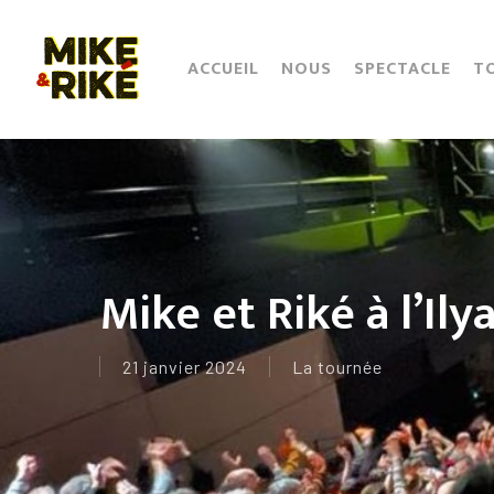
Skip
to
main
ACCUEIL
NOUS
SPECTACLE
T
content
Mike et Riké à l’Il
21 janvier 2024
La tournée