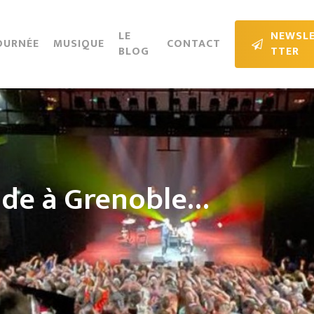
Cart
LE
N
E
W
S
L
OURNÉE
MUSIQUE
CONTACT
BLOG
T
T
E
R
yade à Grenoble…