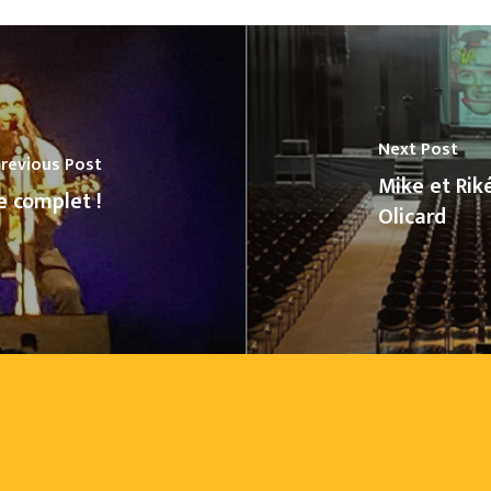
Next Post
revious Post
Mike et Rik
 complet !
Olicard
Sous-total :