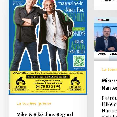
3 mai 20
dans
Regard
Magazine
Mike
et
Riké
de
Sinsémili
Nantes
La tour
Mike e
Nante
Retrou
La tournée
presse
Mike d
Nante
Mike & Riké dans Regard
avant 