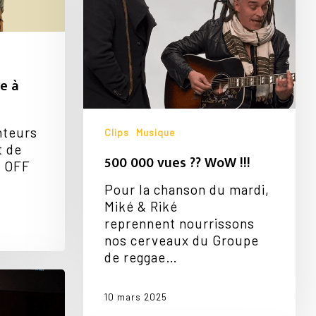
!!!
e à
nteurs
Clips
Musique
t de
500 000 vues ?? WoW !!!
l OFF
Pour la chanson du mardi,
Miké & Riké
reprennent nourrissons
nos cerveaux du Groupe
de reggae…
10 mars 2025