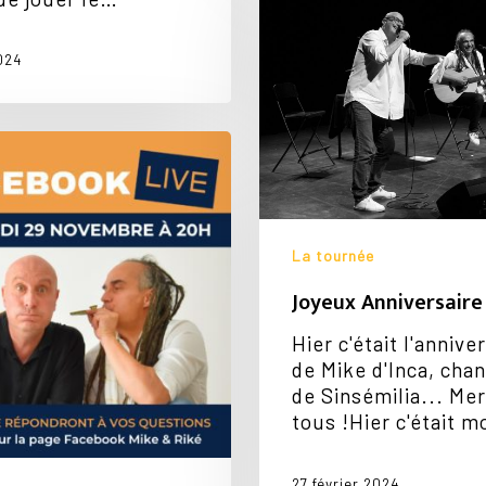
Mike
!
024
t
La tournée
Joyeux Anniversaire 
Hier c'était l'annive
de Mike d'Inca, cha
de Sinsémilia... Mer
tous !Hier c'était 
27 février 2024