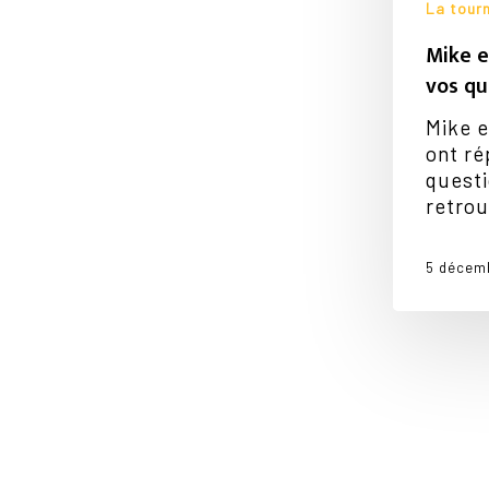
La tour
Mike e
vos qu
Mike e
ont ré
questi
retrou
5 décem