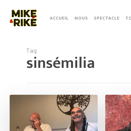
Skip
to
main
ACCUEIL
NOUS
SPECTACLE
T
content
Tag
sinsémilia
Mike
Tout
&
le
Riké
bonheur
en
du
live
monde…