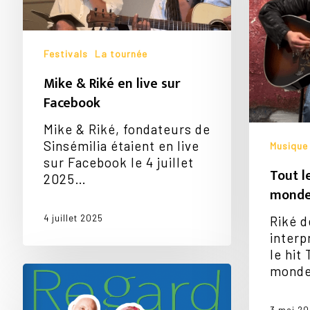
sur
Facebook
Festivals
La tournée
Mike & Riké en live sur
Facebook
Mike & Riké, fondateurs de
Sinsémilia étaient en live
Musique
sur Facebook le 4 juillet
Tout l
2025…
mond
4 juillet 2025
Riké d
interp
le hit
Mike
monde
&
Riké