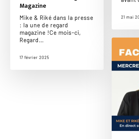
Magazine
Mike & Riké dans la presse
21 mai 2
: la une de regard
magazine !Ce mois-ci,
Regard…
Mike
et
Riké
17 février 2025
réponden
à
vos
questions