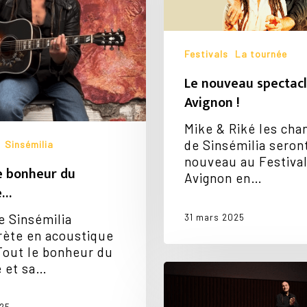
!
Festivals
La tournée
Le nouveau spectacl
Avignon !
Mike & Riké les cha
de Sinsémilia seron
Sinsémilia
nouveau au Festiva
e bonheur du
Avignon en…
e…
e Sinsémilia
31 mars 2025
rète en acoustique
 Tout le bonheur du
 et sa…
Mike
au
Ted