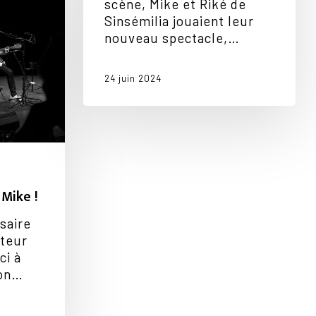
scène, Mike et Riké de
Sinsémilia jouaient leur
nouveau spectacle,…
24 juin 2024
Mike !
rsaire
nteur
ci à
mon…