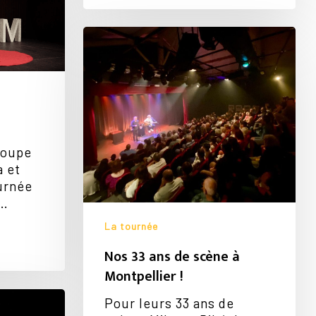
Nos
33
ans
de
scène
à
Montpellier
roupe
!
a et
Votre panier est vide.
urnée
r…
Go To Shop
La tournée
Nos 33 ans de scène à
Montpellier !
Pour leurs 33 ans de