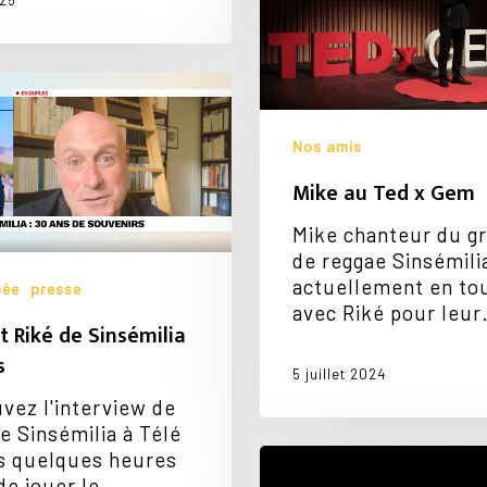
25
x
Gem
Nos amis
a
Mike au Ted x Gem
Mike chanteur du g
de reggae Sinsémili
actuellement en to
née
presse
avec Riké pour leu
t Riké de Sinsémilia
s
5 juillet 2024
vez l'interview de
e Sinsémilia à Télé
Joyeux
s quelques heures
Anniversaire
de jouer le…