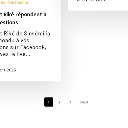
née
Sinsémilia
t Riké répondent à
estions
t Riké de Sinsémilia
pondu à vos
ons sur Facebook,
vez le live…
bre 2023
1
2
3
Next