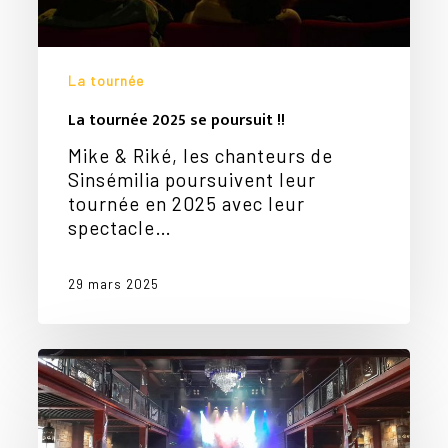
Votre panier est vide.
La tournée
Go To Shop
La tournée 2025 se poursuit !!
Mike & Riké, les chanteurs de
Sinsémilia poursuivent leur
tournée en 2025 avec leur
spectacle…
29 mars 2025
Toujours
sur
la
route