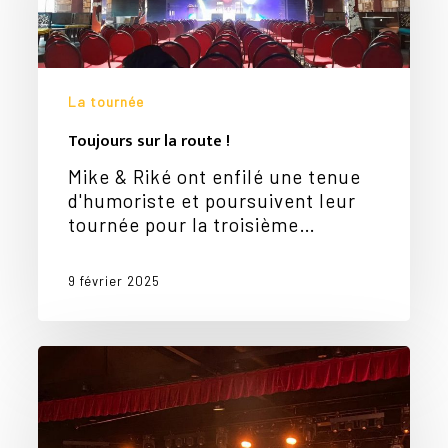
!
La tournée
Toujours sur la route !
Mike & Riké ont enfilé une tenue
d'humoriste et poursuivent leur
tournée pour la troisième…
9 février 2025
La
tournée
continue
!